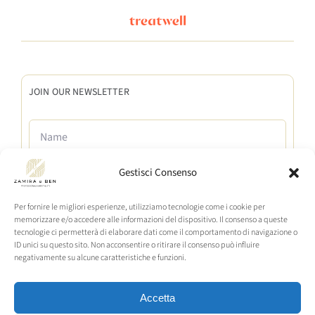
JOIN OUR NEWSLETTER
Gestisci Consenso
Per fornire le migliori esperienze, utilizziamo tecnologie come i cookie per
memorizzare e/o accedere alle informazioni del dispositivo. Il consenso a queste
tecnologie ci permetterà di elaborare dati come il comportamento di navigazione o
ID unici su questo sito. Non acconsentire o ritirare il consenso può influire
negativamente su alcune caratteristiche e funzioni.
I CONSENT TO THE PROCESSING AND MANAGEMENT OF MY
PERSONAL DATA (GDPR No. 679/2016).
I authorise D&F by Zamira di Dini Zamira to send me regular updates
Accetta
by email